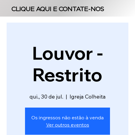
CLIQUE AQUI E CONTATE-NOS
CLIQUE AQUI E CONTATE-NOS
Louvor -
Restrito
qui., 30 de jul.
  |  
Igreja Colheita
Os ingressos não estão à venda
Ver outros eventos