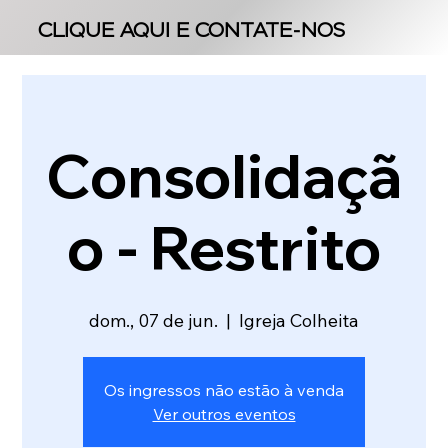
CLIQUE AQUI E CONTATE-NOS
CLIQUE AQUI E CONTATE-NOS
Consolidaçã
o - Restrito
dom., 07 de jun.
  |  
Igreja Colheita
Os ingressos não estão à venda
Ver outros eventos