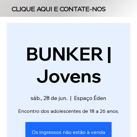
CLIQUE AQUI E CONTATE-NOS
CLIQUE AQUI E CONTATE-NOS
BUNKER |
Jovens
sáb., 28 de jun.
  |  
Espaço Éden
Encontro dos adolescentes de 18 a 26 anos.
Os ingressos não estão à venda