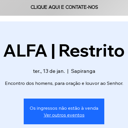
CLIQUE AQUI E CONTATE-NOS
CLIQUE AQUI E CONTATE-NOS
ALFA | Restrito
ter., 13 de jan.
  |  
Sapiranga
Encontro dos homens, para oração e louvor ao Senhor.
Os ingressos não estão à venda
Ver outros eventos