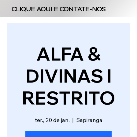
CLIQUE AQUI E CONTATE-NOS
CLIQUE AQUI E CONTATE-NOS
ALFA &
DIVINAS l
RESTRITO
ter., 20 de jan.
  |  
Sapiranga