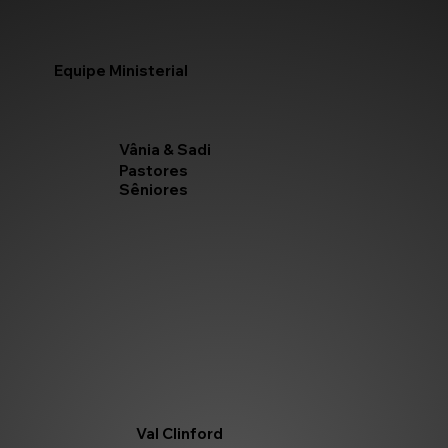
Equipe Ministerial
Vânia & Sadi
Pastores
Sêniores
Val Clinford