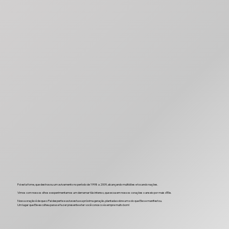
Foi esta fome, que destravou um avivamento no período de 1998 a 2009, alcançando multidões e tocando nações.
Vimos com nossos olhos e experimentamos um derramar tão intenso, que ecoa em nossos corações o anseio por mais d’Ele.
Nossa oração é de que o Pai desperte e avive esta e a próxima geração, plantada sobre um solo que Ele se manifestou.
Um lugar que Ele escolheu para se fazer presente e ter você conosco é sempre muito bom!