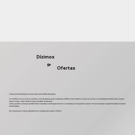
Dízimos
&
Ofertas
Cada semente plantada é uma promessa de colheita abundante.
Ao contribuir com os dízimos e ofertas, você não apenas apoia a expansão do Reino, mas fortalece os alicerces da nossa comunidade, permitindo que corações
sejam tocados, vidas transformadas e famílias restauradas.
Juntos, podemos alcançar grandes feitos e espalhar a mensagem de amor e compaixão por toda parte, fazendo com que cada gesto de generosidade, reverbere
na eternidade.
De coração para coração, agradecemos sua dedicação e apoio contínuo!