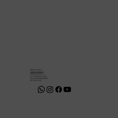
IGREJA COLHEITA
contato@colheita.org
+55 51 98237-9222
Av. 20 de Setembro, 3365
Centro | Sapiranga | RS | Brasil
CEP: 93800-258