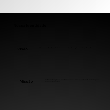
Nossa Identidade
Visão
Alcançar multidões, fazer discípulos e promover transformação social, até que Ele venha.
Proclamar o Evangelho de Jesus Cristo e conduzir os salvos à maturidade cristã, integrando-
Missão
os ao corpo de Cristo local.