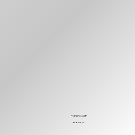
PIX IGREJA COLHEITA
51982379222